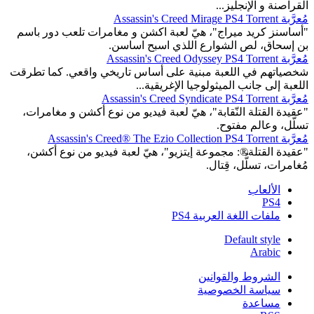
القراصنة و الإنجليز...
مُعرَّبة Assassin's Creed Mirage PS4 Torrent
"أساسنز كريد ميراج"، هيّ لعبة اكشن و مغامرات تلعب دور باسم
بن إسحاق، لص الشوارع اللذي اسبح اساسن.
مُعرَّبة Assassin's Creed Odyssey PS4 Torrent
شخصياتهم في اللعبة مبنية على أساس تاريخي واقعي. كما تطرقت
اللعبة إلى جانب الميثولوجيا الإغريقية...
مُعرَّبة Assassin's Creed Syndicate PS4 Torrent
"عقيدة القتلة النّقابة"، هيّ لعبة فيديو من نوع أكشن و مغامرات،
تسلّل، وعالم مفتوح.
مُعرَّبة Assassin's Creed® The Ezio Collection PS4 Torrent
"عقيدة القتلة®: مجموعة إيتزيو"، هيّ لعبة فيديو من نوع أكشن،
مُغامرات، تسلُّل، قِتال.
الألعاب
PS4
ملفات اللغة العربية PS4
Default style
Arabic
الشروط والقوانين
سياسة الخصوصية
مساعدة