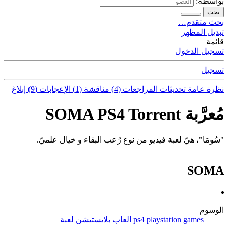
بواسطة:
بحث
بحث متقدم…
تبديل المظهر
قائمة
تسجيل الدخول
تسجيل
نظرة عامة
تحديثات
المراجعات (4)
مناقشة (1)
الإعجابات (9)
إبلاغ
مُعرَّبة SOMA PS4 Torrent
"سُومَا"، هيّ لعبة فيديو من نوع رُعب البقاء و خيال علميّ.
SOMA
الوسوم
games
playstation
ps4
العاب
بلايستيشن
لعبة