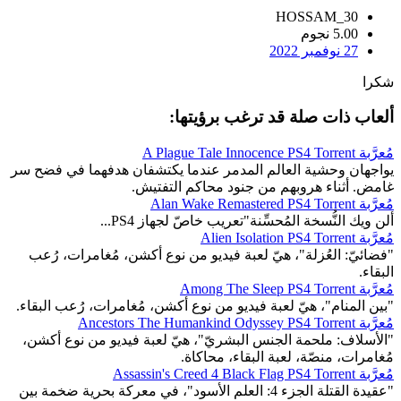
HOSSAM_30
5.00 نجوم
27 نوفمبر 2022
شكرا
ألعاب ذات صلة قد ترغب برؤيتها:
مُعرَّبة A Plague Tale Innocence PS4 Torrent
يواجهان وحشية العالم المدمر عندما يكتشفان هدفهما في فضح سر
غامض. أثناء هروبهم من جنود محاكم التفتيش.
مُعرَّبة Alan Wake Remastered PS4 Torrent
ألن ويك النُّسخة المُحسِّنة"تعريب خاصّ لجهاز PS4...
مُعرَّبة Alien Isolation PS4 Torrent
"فضائيّ: العُزلة"، هيّ لعبة فيديو من نوع أكشن، مُغامرات، رُعب
البقاء.
مُعرَّبة Among The Sleep PS4 Torrent
"بين المنام"، هيّ لعبة فيديو من نوع أكشن، مُغامرات، رُعب البقاء.
مُعرَّبة Ancestors The Humankind Odyssey PS4 Torrent
"الأسلاف: ملحمة الجنس البشريّ"، هيّ لعبة فيديو من نوع أكشن،
مُغامرات، منصّة، لعبة البقاء، محاكاة.
مُعرَّبة Assassin's Creed 4 Black Flag PS4 Torrent
"عقيدة القتلة الجزء 4: العلم الأسود"، في معركة بحرية ضخمة بين