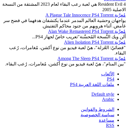
Resident Evil 4 هي لعبة رعب البقاء لعام 2023 المشتقة من النسخة
الاصلية 2005
مُعرَّبة A Plague Tale Innocence PS4 Torrent
يواجهان وحشية العالم المدمر عندما يكتشفان هدفهما في فضح سر
غامض. أثناء هروبهم من جنود محاكم التفتيش.
مُعرَّبة Alan Wake Remastered PS4 Torrent
ألن ويك النُّسخة المُحسِّنة"تعريب خاصّ لجهاز PS4...
مُعرَّبة Alien Isolation PS4 Torrent
"فضائيّ: العُزلة"، هيّ لعبة فيديو من نوع أكشن، مُغامرات، رُعب
البقاء.
مُعرَّبة Among The Sleep PS4 Torrent
"بين المنام"، هيّ لعبة فيديو من نوع أكشن، مُغامرات، رُعب البقاء.
الألعاب
PS4
ملفات اللغة العربية PS4
Default style
Arabic
الشروط والقوانين
سياسة الخصوصية
مساعدة
RSS