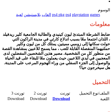
الوسوم
games
playstation
ps4
ps4 pkg
العاب
بلايستيشن
لعبة
معلومات
ضابط الشرطة المبتدئ ليون كينيدي والطالبة الجامعية كلير ريدفيلد
، اللذان اجتمعا معًا بسبب اندلاع كارثي في مدينة الراكون التي
حولت سكانها إلى زومبي مميتين. يمتلك كل من ليون وكلير
حملتيهما المنفصلة القابلة للعب ، مما يسمح للاعبين بمشاهدة القصة
من منظور كل من الشخصية. مصير هذين الشخصين المفضلين لدى
المعجبين في أيدي اللاعبين حيث يعملون معًا للبقاء على قيد الحياة
والوصول إلى الجزء السفلي من وراء الهجوم المرعب على المدينة.
هل سيخرجون حيا؟
التحميل
الملف/نوع التحميل​
تورنت​
تورنت 2​
تورنت 3​
Download​
Download​
Download
اللعبة​