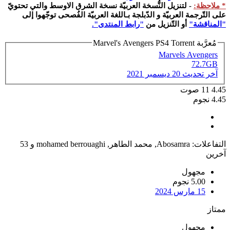
* ملاحظة:
- لتنزيل النُّسخة العربيّة نسخة الشرق الاوسط والتي تحتويّ
على التّرجمة العربيّة و الدّبلجة بـاللغة العربيّة الفُصحى توجّهوا إلى
"المناقشة"
أو التّنزيل من
"رابط المنتدى".
مُعرَّبة Marvel's Avengers PS4 Torrent
Marvels Avengers
72.7GB
آخر تحديث
20 ديسمبر 2021
4.45
11
صوت
4.45 نجوم
التفاعلات:
Abosamra
,
محمد الطاهر
,
mohamed berrouaghi
و 53
آخرين
مجهول
5.00 نجوم
15 مارس 2024
ممتاز
مجهول