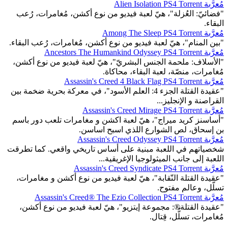
مُعرَّبة Alien Isolation PS4 Torrent
"فضائيّ: العُزلة"، هيّ لعبة فيديو من نوع أكشن، مُغامرات، رُعب
البقاء.
مُعرَّبة Among The Sleep PS4 Torrent
"بين المنام"، هيّ لعبة فيديو من نوع أكشن، مُغامرات، رُعب البقاء.
مُعرَّبة Ancestors The Humankind Odyssey PS4 Torrent
"الأسلاف: ملحمة الجنس البشريّ"، هيّ لعبة فيديو من نوع أكشن،
مُغامرات، منصّة، لعبة البقاء، محاكاة.
مُعرَّبة Assassin's Creed 4 Black Flag PS4 Torrent
"عقيدة القتلة الجزء 4: العلم الأسود"، في معركة بحرية ضخمة بين
القراصنة و الإنجليز...
مُعرَّبة Assassin's Creed Mirage PS4 Torrent
"أساسنز كريد ميراج"، هيّ لعبة اكشن و مغامرات تلعب دور باسم
بن إسحاق، لص الشوارع اللذي اسبح اساسن.
مُعرَّبة Assassin's Creed Odyssey PS4 Torrent
شخصياتهم في اللعبة مبنية على أساس تاريخي واقعي. كما تطرقت
اللعبة إلى جانب الميثولوجيا الإغريقية...
مُعرَّبة Assassin's Creed Syndicate PS4 Torrent
"عقيدة القتلة النّقابة"، هيّ لعبة فيديو من نوع أكشن و مغامرات،
تسلّل، وعالم مفتوح.
مُعرَّبة Assassin's Creed® The Ezio Collection PS4 Torrent
"عقيدة القتلة®: مجموعة إيتزيو"، هيّ لعبة فيديو من نوع أكشن،
مُغامرات، تسلُّل، قِتال.