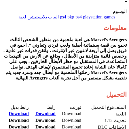
الوسوم
games
playstation
ps4
ps4 pkg
العاب
بلايستيشن
لعبة
معلومات
Marvel’s Avengers هي لعبة ملحمية من منظور الشخص الثالث
تجمع بين قصة سينمائية أصلية ولعب فردي وتعاوني *. اجمع في
فريق يصل إلى أربعة لاعبين عبر الإنترنت ، واتقن قدرات غير عادية ،
وخصص قائمة متزايدة من الأبطال ، ودافع عن الأرض من التهديدات
المتصاعدة. في المستقبل مع حظر الأبطال الخارقين ، يجب على
كامالا خان الشابة إعادة تجميع المنتقمون لإيقاف الهدف. تواصل
Marvel’s Avengers رحلتها الملحمية مع أبطال جدد وسرد جديد يتم
تقديمه بشكل مستمر من أجل تجربة ألعاب Avengers النهائية.
التحميل
الملف/نوع التحميل​
تورنت​
رابط​
رابط بديل​
Download
Download
Download​
اللعبة​
Download
Download
Download
تحديث 1.12
Download
Download
Download
الاضافات DLC