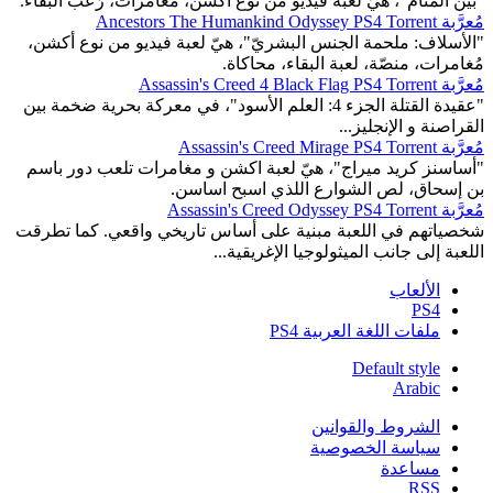
"بين المنام"، هيّ لعبة فيديو من نوع أكشن، مُغامرات، رُعب البقاء.
مُعرَّبة Ancestors The Humankind Odyssey PS4 Torrent
"الأسلاف: ملحمة الجنس البشريّ"، هيّ لعبة فيديو من نوع أكشن،
مُغامرات، منصّة، لعبة البقاء، محاكاة.
مُعرَّبة Assassin's Creed 4 Black Flag PS4 Torrent
"عقيدة القتلة الجزء 4: العلم الأسود"، في معركة بحرية ضخمة بين
القراصنة و الإنجليز...
مُعرَّبة Assassin's Creed Mirage PS4 Torrent
"أساسنز كريد ميراج"، هيّ لعبة اكشن و مغامرات تلعب دور باسم
بن إسحاق، لص الشوارع اللذي اسبح اساسن.
مُعرَّبة Assassin's Creed Odyssey PS4 Torrent
شخصياتهم في اللعبة مبنية على أساس تاريخي واقعي. كما تطرقت
اللعبة إلى جانب الميثولوجيا الإغريقية...
الألعاب
PS4
ملفات اللغة العربية PS4
Default style
Arabic
الشروط والقوانين
سياسة الخصوصية
مساعدة
RSS