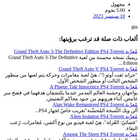
مجهول
5.00 نجوم
10 سبتمبر 2023
gta
ألعاب ذات صلة قد ترغب برؤيتها:
مُعرَّبة Grand Theft Auto 3-The Definitive Edition PS4 Torrent
ريميك نسخة محسنة من لعبة Grand Theft Auto 3-The Definitive
Edition ...
مُعرَّبة Grand Theft Auto V PS4 Torrent
"جراند ثفت أوتو 5"، هيّ لعبة مغامرات وحركة يتم لعبها من منظور
الشخص الثالث أو منظور الشخص الأول.
مُعرَّبة A Plague Tale Innocence PS4 Torrent
يواجهان وحشية العالم المدمر عندما يكتشفان هدفهما في فضح سر
غامض. أثناء هروبهم من جنود محاكم التفتيش.
مُعرَّبة Alan Wake Remastered PS4 Torrent
ألن ويك النُّسخة المُحسِّنة"تعريب خاصّ لجهاز PS4...
مُعرَّبة Alien Isolation PS4 Torrent
"فضائيّ: العُزلة"، هيّ لعبة فيديو من نوع أكشن، مُغامرات، رُعب
البقاء.
مُعرَّبة Among The Sleep PS4 Torrent