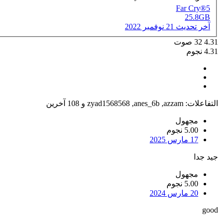
Far Cry®5
25.8GB
آخر تحديث
21 نوفمبر 2022
4.31
32
صوت
4.31 نجوم
التفاعلات:
azzam
,
anes_6b
,
zyad1568568
و 108 آخرين
مجهول
5.00 نجوم
17 مارس 2025
جيد جدا
مجهول
5.00 نجوم
20 مارس 2024
good