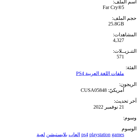
اسم الملف:
Far Cry®5
حجم الملف:
25.8GB
المشاهدات:
4,327
التنـزيــلات:
571
الفئة:
ملفات اللغة العربية PS4
الريجون:
أمريكيّ: CUSA05848
آخر تحديث:
21 نوفمبر 2022
وسوم:
الوسوم
games
playstation
ps4
العاب
بلايستيشن
لعبة