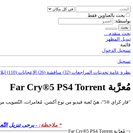
بحث بالعناوين فقط
بواسطة:
بحث
بحث متقدم…
تبديل المظهر
قائمة
تسجيل الدخول
تسجيل
نظرة عامة
تحديثات
المراجعات (32)
مناقشة (26)
الإعجابات (110)
إبلا
مُعرَّبة Far Cry®5 PS4 Torrent
"فار كراي ®5"، هيّ لعبة فيديو من نوع أكشن، مُغامرات، التّصويب من منظور الشّخص الأوّل.
* ملاحظة:
- يرجى تنزيل التّعريب 
مُعرَّبة Far Cry®5 PS4 Torrent