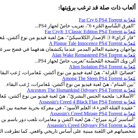
ألعاب ذات صلة قد ترغب برؤيتها:
مُعرَّبة Far Cry 6 PS4 Torrent
"الفرق الشّاسع الجُزء 6"، تعريب خاصّ لجهاز PS4...
مُعرَّبة Far Cry® 3 Classic Edition PS4 Torrent
"فار كراي® 3: الإصدار الكلاسيكيّ"، هيّ لعبة فيديو من نوع أكشن، مُغامرات، عالم مفتوح.
مُعرَّبة A Plague Tale Innocence PS4 Torrent
يواجهان وحشية العالم المدمر عندما يكتشفان هدفهما في فضح سر غا
مُعرَّبة Alan Wake Remastered PS4 Torrent
ألن ويك النُّسخة المُحسِّنة"تعريب خاصّ لجهاز PS4...
مُعرَّبة Alien Isolation PS4 Torrent
"فضائيّ: العُزلة"، هيّ لعبة فيديو من نوع أكشن، مُغامرات، رُعب البقاء
مُعرَّبة Among The Sleep PS4 Torrent
"بين المنام"، هيّ لعبة فيديو من نوع أكشن، مُغامرات، رُعب البقاء.
مُعرَّبة Ancestors The Humankind Odyssey PS4 Torrent
"الأسلاف: ملحمة الجنس البشريّ"، هيّ لعبة فيديو من نوع أكشن، مُغام
مُعرَّبة Assassin's Creed 4 Black Flag PS4 Torrent
"عقيدة القتلة الجزء 4: العلم الأسود"، في معركة بحرية ضخمة بين القراصنة و الإنجليز...
مُعرَّبة Assassin's Creed Mirage PS4 Torrent
"أساسنز كريد ميراج"، هيّ لعبة اكشن و مغامرات تلعب دور باسم بن
مُعرَّبة Assassin's Creed Odyssey PS4 Torrent
شخصياتهم في اللعبة مبنية على أساس تاريخي واقعي. كما تطرقت اللعبة