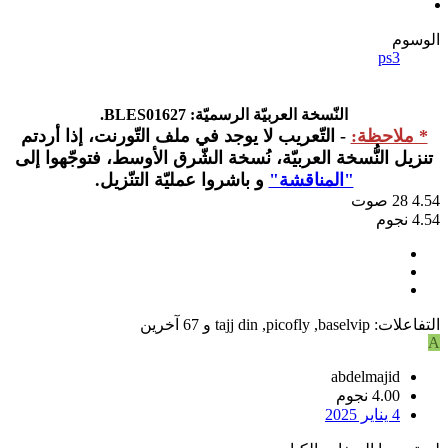
الوسوم
ps3
النّسخة العربيّة الرسميّة: BLES01627.
* ملاحظة:
- التّعريب لا يوجد في ملف التّورنت، إذا أردتم
تنزيل النُّسخة العربيّة، نُسخة الشّرق الأوسط، فتوجّهوا إلى
"المناقشة"
و باشروا عمليّة التنّزيل.
4.54
28
صوت
4.54 نجوم
التفاعلات:
baselvip
,
picofly
,
tajj din
و 67 آخرين
A
abdelmajid
4.00 نجوم
4 يناير 2025