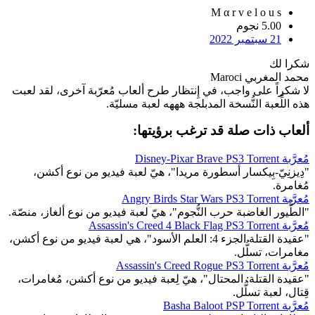
M α r v e l o u s
5.00 نجوم
21 سبتمبر 2022
شكرا لك
محمد المغربي Maroci
لا شكراً على واجب، في إِنتظار طرح ألعاب مُعرّبة آخرى، لقد لعبت
هذه اللِّعبة النُّسخة المدبلجة هههه لعبة مسليّة.
ألعاب ذات صلة قد ترغب برؤيتها:
مُعرَّبة Disney-Pixar Brave PS3 Torrent
"دِيزنِيّ-بِيكسار أسطورة مريدا"، هيّ لعبة فيديو من نوع أكشن،
مُغامرة.
مُعرَّبة Angry Birds Star Wars PS3 Torrent
"الطُّيور الغاضبة حرب النُّجوم"، هيّ لعبة فيديو من نوع ألغاز، منصّة.
مُعرَّبة Assassin's Creed 4 Black Flag PS3 Torrent
"عقيدة القتلة الجزء 4: العلم الأسود"، هي لعبة فيديو من نوع أكشن،
مغامرات، تسلُّل.
مُعرَّبة Assassin's Creed Rogue PS3 Torrent
"عقيدة القتلة: المحتال"، هيّ لِعبة فيديو من نوع أكشن، مُغامرات،
قِتال، لعبة تسلُّل.
مُعرَّبة Basha Baloot PSP Torrent