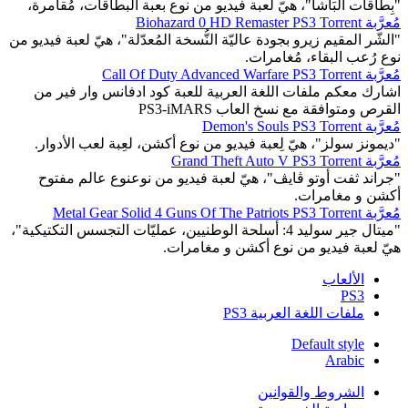
"بِطاقات البَاشا"، هيّ لعبة فيديو من نوع بعبة البطاقات، مُقامرة،
مُعرَّبة Biohazard 0 HD Remaster PS3 Torrent
"الشّر المقيم زيرو بجودة عاليّة النُّسخة المُعدّلة"، هيّ لعبة فيديو من
نوع رُعب البقاء، مُغامرات.
مُعرَّبة Call Of Duty Advanced Warfare PS3 Torrent
اشارك معكم ملفات اللغة العربية للعبة كود ادفانس وار فير من
القرص ومتوافقة مع نسخ العاب PS3-iMARS
مُعرَّبة Demon's Souls PS3 Torrent
"ديمونز سولز"، هيّ لِعبة فيديو من نوع أكشن، لعِبة لعب الأدوار.
مُعرَّبة Grand Theft Auto V PS3 Torrent
"جراند ثفت أوتو ڤايڤ"، هيّ لعبة فيديو من نوعنوع عالم مفتوح
أكشن و مغامرات.
مُعرَّبة Metal Gear Solid 4 Guns Of The Patriots PS3 Torrent
"ميتال جير سوليد 4: أسلحة الوطنيين، عمليّات التجسس التكتيكية"،
هيّ لعبة فيديو من نوع أكشن و مغامرات.
الألعاب
PS3
ملفات اللغة العربية PS3
Default style
Arabic
الشروط والقوانين