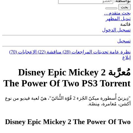
بواسطة:
بحث
بحث متقدم…
تبديل المظهر
قائمة
تسجيل الدخول
تسجيل
نظرة عامة
تحديثات
المراجعات (28)
مناقشة (22)
الإعجابات (70)
إبلاغ
مُعرَّبة Disney Epic Mickey 2
The Power Of Two PS3 Torrent
"دِيزنيّ أُسطورة ميكيّ الجُزء 2 قُوّة الثُّنائيّ"، هيّ لعبة فيديو من نوع
أكشن، مُغامرة، مِنصّة.
Disney Epic Mickey 2 The Power Of Two