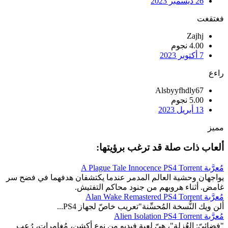
26 ديسمبر 2023
فغتقغت
Zajhj
4.00 نجوم
7 أكتوبر 2023
راءع
Alsbyyfhdly67
5.00 نجوم
13 أبريل 2023
مميز
ألعاب ذات صلة قد ترغب برؤيتها:
مُعرَّبة A Plague Tale Innocence PS4 Torrent
يواجهان وحشية العالم المدمر عندما يكتشفان هدفهما في فضح سر
غامض. أثناء هروبهم من جنود محاكم التفتيش.
مُعرَّبة Alan Wake Remastered PS4 Torrent
ألن ويك النُّسخة المُحسِّنة"تعريب خاصّ لجهاز PS4...
مُعرَّبة Alien Isolation PS4 Torrent
"فضائيّ: العُزلة"، هيّ لعبة فيديو من نوع أكشن، مُغامرات، رُعب