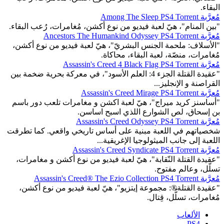
البقاء.
مُعرَّبة Among The Sleep PS4 Torrent
"بين المنام"، هيّ لعبة فيديو من نوع أكشن، مُغامرات، رُعب البقاء.
مُعرَّبة Ancestors The Humankind Odyssey PS4 Torrent
"الأسلاف: ملحمة الجنس البشريّ"، هيّ لعبة فيديو من نوع أكشن،
مُغامرات، منصّة، لعبة البقاء، محاكاة.
مُعرَّبة Assassin's Creed 4 Black Flag PS4 Torrent
"عقيدة القتلة الجزء 4: العلم الأسود"، في معركة بحرية ضخمة بين
القراصنة و الإنجليز...
مُعرَّبة Assassin's Creed Mirage PS4 Torrent
"أساسنز كريد ميراج"، هيّ لعبة اكشن و مغامرات تلعب دور باسم
بن إسحاق، لص الشوارع اللذي اسبح اساسن.
مُعرَّبة Assassin's Creed Odyssey PS4 Torrent
شخصياتهم في اللعبة مبنية على أساس تاريخي واقعي. كما تطرقت
اللعبة إلى جانب الميثولوجيا الإغريقية...
مُعرَّبة Assassin's Creed Syndicate PS4 Torrent
"عقيدة القتلة النّقابة"، هيّ لعبة فيديو من نوع أكشن و مغامرات،
تسلّل، وعالم مفتوح.
مُعرَّبة Assassin's Creed® The Ezio Collection PS4 Torrent
"عقيدة القتلة®: مجموعة إيتزيو"، هيّ لعبة فيديو من نوع أكشن،
مُغامرات، تسلُّل، قِتال.
الألعاب
PS4