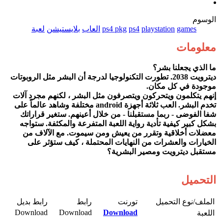
الوسوم
games
playstation
ps4
ps4 pkg
العاب
بلايستيشن
لعبة
معلومات
ما الذي يجعلنا بشر؟
ديترويت 2038. تطورت التكنولوجيا لدرجة أن البشر مثل الروبوتات
موجودة في كل مكان.
إنهم يتكلمون ويتحركون ويتصرفون مثل البشر ، لكنهم مجرد آلات
تخدم البشر. العب ثلاثة أجهزة android مختلفة وشاهد عالماً على
شفا الفوضى - ربما مستقبلنا - من خلال أعينهم. ستغير قراراتك
بشكل كبير كيفية تأدية رواية اللعبة المتفرعة والمكثفة. ستواجه
معضلات أخلاقية وتقرر من يعيش ومن سيموت. مع الآلاف من
الخيارات والعشرات من النهايات المحتملة ، كيف ستؤثر على
مستقبل ديترويت ومصير البشرية؟
التحميل
الملف/نوع التحميل​
تورنت​
رابط​
رابط بديل​
Download​
Download​
Download
اللعبة​