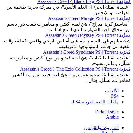
مُعرَّبة Assassin's Creed 4 Black Flag PS4 Torrent
"عقيدة القتلة الجزء 4: العلم الأسود"، في معركة بحرية ضخمة بين
القراصنة و الإنجليز...
مُعرَّبة Assassin's Creed Mirage PS4 Torrent
"أساسنز كريد ميراج"، هيّ لعبة اكشن و مغامرات تلعب دور باسم
بن إسحاق، لص الشوارع اللذي اسبح اساسن.
مُعرَّبة Assassin's Creed Odyssey PS4 Torrent
شخصياتهم في اللعبة مبنية على أساس تاريخي واقعي. كما تطرقت
اللعبة إلى جانب الميثولوجيا الإغريقية...
مُعرَّبة Assassin's Creed Syndicate PS4 Torrent
"عقيدة القتلة النّقابة"، هيّ لعبة فيديو من نوع أكشن و مغامرات،
تسلّل، وعالم مفتوح.
مُعرَّبة Assassin's Creed® The Ezio Collection PS4 Torrent
"عقيدة القتلة®: مجموعة إيتزيو"، هيّ لعبة فيديو من نوع أكشن،
مُغامرات، تسلُّل، قِتال.
الألعاب
PS4
ملفات اللغة العربية PS4
Default style
Arabic
الشروط والقوانين