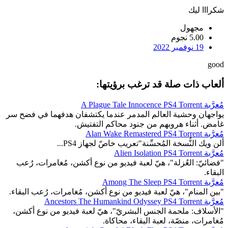
شكرااا ليك
مجهول
5.00 نجوم
19 نوفمبر 2022
good
ألعاب ذات صلة قد ترغب برؤيتها:
مُعرَّبة A Plague Tale Innocence PS4 Torrent
يواجهان وحشية العالم المدمر عندما يكتشفان هدفهما في فضح سر
غامض. أثناء هروبهم من جنود محاكم التفتيش.
مُعرَّبة Alan Wake Remastered PS4 Torrent
ألن ويك النُّسخة المُحسِّنة"تعريب خاصّ لجهاز PS4...
مُعرَّبة Alien Isolation PS4 Torrent
"فضائيّ: العُزلة"، هيّ لعبة فيديو من نوع أكشن، مُغامرات، رُعب
البقاء.
مُعرَّبة Among The Sleep PS4 Torrent
"بين المنام"، هيّ لعبة فيديو من نوع أكشن، مُغامرات، رُعب البقاء.
مُعرَّبة Ancestors The Humankind Odyssey PS4 Torrent
"الأسلاف: ملحمة الجنس البشريّ"، هيّ لعبة فيديو من نوع أكشن،
مُغامرات، منصّة، لعبة البقاء، محاكاة.