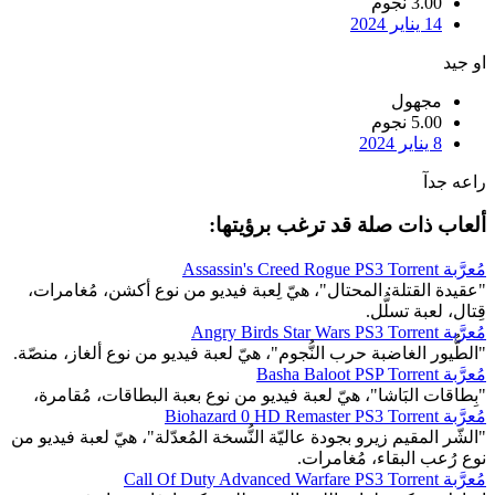
3.00 نجوم
14 يناير 2024
او جيد
مجهول
5.00 نجوم
8 يناير 2024
راعه جدآ
ألعاب ذات صلة قد ترغب برؤيتها:
مُعرَّبة Assassin's Creed Rogue PS3 Torrent
"عقيدة القتلة: المحتال"، هيّ لِعبة فيديو من نوع أكشن، مُغامرات،
قِتال، لعبة تسلُّل.
مُعرَّبة Angry Birds Star Wars PS3 Torrent
"الطُّيور الغاضبة حرب النُّجوم"، هيّ لعبة فيديو من نوع ألغاز، منصّة.
مُعرَّبة Basha Baloot PSP Torrent
"بِطاقات البَاشا"، هيّ لعبة فيديو من نوع بعبة البطاقات، مُقامرة،
مُعرَّبة Biohazard 0 HD Remaster PS3 Torrent
"الشّر المقيم زيرو بجودة عاليّة النُّسخة المُعدّلة"، هيّ لعبة فيديو من
نوع رُعب البقاء، مُغامرات.
مُعرَّبة Call Of Duty Advanced Warfare PS3 Torrent