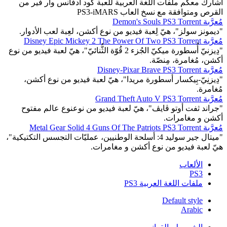
اشارك معكم ملفات اللغة العربية للعبة كود ادفانس وار فير من
القرص ومتوافقة مع نسخ العاب PS3-iMARS
مُعرَّبة Demon's Souls PS3 Torrent
"ديمونز سولز"، هيّ لِعبة فيديو من نوع أكشن، لعِبة لعب الأدوار.
مُعرَّبة Disney Epic Mickey 2 The Power Of Two PS3 Torrent
"دِيزنيّ أُسطورة ميكيّ الجُزء 2 قُوّة الثُّنائيّ"، هيّ لعبة فيديو من نوع
أكشن، مُغامرة، مِنصّة.
مُعرَّبة Disney-Pixar Brave PS3 Torrent
"دِيزنِيّ-بِيكسار أسطورة مريدا"، هيّ لعبة فيديو من نوع أكشن،
مُغامرة.
مُعرَّبة Grand Theft Auto V PS3 Torrent
"جراند ثفت أوتو ڤايڤ"، هيّ لعبة فيديو من نوعنوع عالم مفتوح
أكشن و مغامرات.
مُعرَّبة Metal Gear Solid 4 Guns Of The Patriots PS3 Torrent
"ميتال جير سوليد 4: أسلحة الوطنيين، عمليّات التجسس التكتيكية"،
هيّ لعبة فيديو من نوع أكشن و مغامرات.
الألعاب
PS3
ملفات اللغة العربية PS3
Default style
Arabic