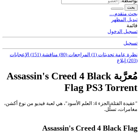
بواسطة:
بحث
بحث متقدم…
تبديل المظهر
قائمة
تسجيل الدخول
تسجيل
نظرة عامة
تحديثات (1)
المراجعات (80)
مناقشة (151)
الإعجابات
(203)
إبلاغ
مُعرَّبة Assassin's Creed 4 Black
Flag PS3 Torrent
"عقيدة القتلة الجزء 4: العلم الأسود"، هي لعبة فيديو من نوع أكشن،
مغامرات، تسلُّل.
Assassin's Creed 4 Black Flag