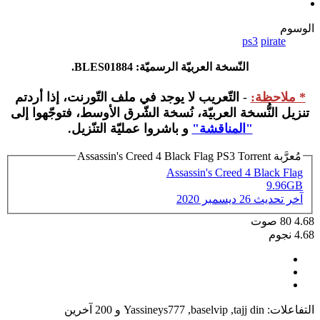
الوسوم
ps3
pirate
النّسخة العربيّة الرسميّة: BLES01884.
* ملاحظة:
-
التّعريب لا يوجد في ملف التّورنت، إذا أردتم
تنزيل النُّسخة العربيّة، نُسخة الشّرق الأوسط، فتوجّهوا إلى
"المناقشة"
و باشروا عمليّة التنّزيل.
مُعرَّبة Assassin's Creed 4 Black Flag PS3 Torrent
Assassin's Creed 4 Black Flag
9.96GB
آخر تحديث
26 ديسمبر 2020
4.68
80
صوت
4.68 نجوم
التفاعلات:
tajj din
,
baselvip
,
Yassineys777
و 200 آخرين