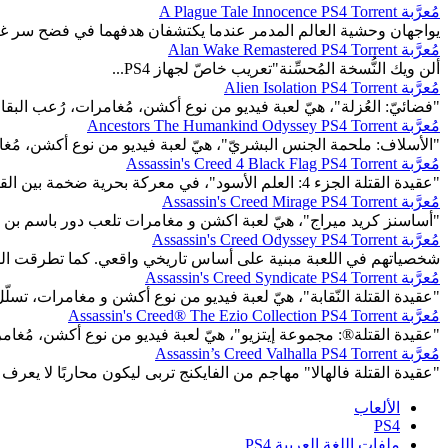
مُعرَّبة A Plague Tale Innocence PS4 Torrent
يواجهان وحشية العالم المدمر عندما يكتشفان هدفهما في فضح سر غا
مُعرَّبة Alan Wake Remastered PS4 Torrent
ألن ويك النُّسخة المُحسِّنة"تعريب خاصّ لجهاز PS4...
مُعرَّبة Alien Isolation PS4 Torrent
"فضائيّ: العُزلة"، هيّ لعبة فيديو من نوع أكشن، مُغامرات، رُعب البقاء
مُعرَّبة Ancestors The Humankind Odyssey PS4 Torrent
"الأسلاف: ملحمة الجنس البشريّ"، هيّ لعبة فيديو من نوع أكشن، مُغام
مُعرَّبة Assassin's Creed 4 Black Flag PS4 Torrent
"عقيدة القتلة الجزء 4: العلم الأسود"، في معركة بحرية ضخمة بين القراصنة و الإنجليز...
مُعرَّبة Assassin's Creed Mirage PS4 Torrent
"أساسنز كريد ميراج"، هيّ لعبة اكشن و مغامرات تلعب دور باسم بن
مُعرَّبة Assassin's Creed Odyssey PS4 Torrent
شخصياتهم في اللعبة مبنية على أساس تاريخي واقعي. كما تطرقت اللعبة
مُعرَّبة Assassin's Creed Syndicate PS4 Torrent
"عقيدة القتلة النّقابة"، هيّ لعبة فيديو من نوع أكشن و مغامرات، تسلّ
مُعرَّبة Assassin's Creed® The Ezio Collection PS4 Torrent
"عقيدة القتلة®: مجموعة إيتزيو"، هيّ لعبة فيديو من نوع أكشن، مُغامرا
مُعرَّبة Assassin’s Creed Valhalla PS4 Torrent
"عقيدة القتلة فالهالا" مهاجم من الفايكنج تربى ليكون محاربًا لا يعرف 
الألعاب
PS4
ملفات اللغة العربية PS4