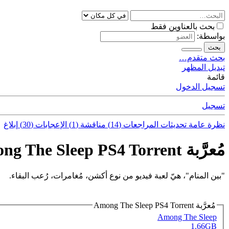
بحث بالعناوين فقط
بواسطة:
بحث
بحث متقدم…
تبديل المظهر
قائمة
تسجيل الدخول
تسجيل
نظرة عامة
تحديثات
المراجعات (14)
مناقشة (1)
الإعجابات (30)
إبلاغ
مُعرَّبة Among The Sleep PS4 Torrent
"بين المنام"، هيّ لعبة فيديو من نوع أكشن، مُغامرات، رُعب البقاء.
مُعرَّبة Among The Sleep PS4 Torrent
Among The Sleep
1.66GB