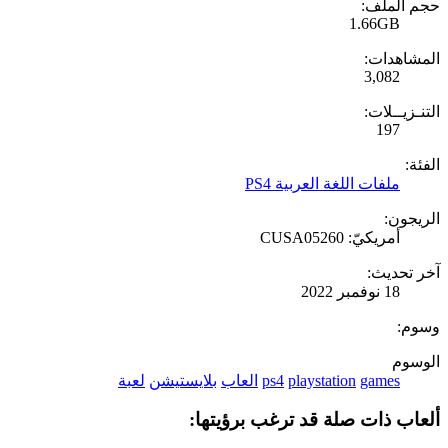
حجم الملف:
1.66GB
المشاهدات:
3,082
التنـزيــلات:
197
الفئة:
ملفات اللغة العربية PS4
الريجون:
أمريكيّ: CUSA05260
آخر تحديث:
18 نوفمبر 2022
وسوم:
الوسوم
games
playstation
ps4
العاب
بلايستيشن
لعبة
ألعاب ذات صلة قد ترغب برؤيتها: