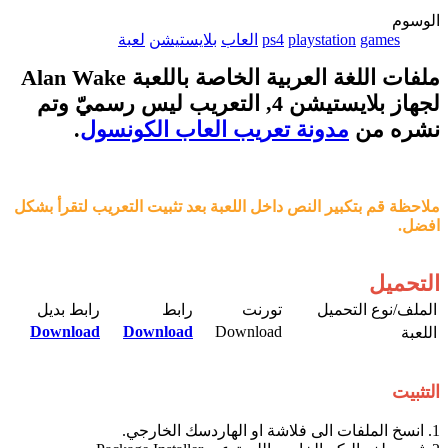
الوسوم
games
playstation
ps4
العاب
بلايستيشن
لعبة
ملفات اللغة العربية الخاصة باللعبة Alan Wake
لجهاز بلايستيشن 4, التعريب ليس رسميّ وتم
نشره من
مدونة تعريب العاب الكونسول
.
ملاحظة قم بتكبير النص داخل اللعبة بعد تثبيت التعريب لتقرأ بشكل
افضل.
التحميل
الملف/نوع التحميل​
تورنت​
رابط​
رابط بديل​
Download
Download
Download​
اللعبة​
التثبيت
1. انسخ الملفات الى فلاشة او الهاردسك الخارجي.