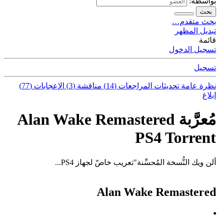
بواسطة:
بحث
بحث متقدم…
تبديل المظهر
قائمة
تسجيل الدخول
تسجيل
نظرة عامة
تحديثات
المراجعات (14)
مناقشة (3)
الإعجابات (77)
إبلاغ
مُعرَّبة Alan Wake Remastered
PS4 Torrent
ألن ويك النُّسخة المُحسِّنة"تعريب خاصّ لجهاز PS4...
Alan Wake Remastered