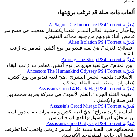
ممتاز
ألعاب ذات صلة قد ترغب برؤيتها:
مُعرَّبة A Plague Tale Innocence PS4 Torrent
يواجهان وحشية العالم المدمر عندما يكتشفان هدفهما في فضح سر
غامض. أثناء هروبهم من جنود محاكم التفتيش.
مُعرَّبة Alien Isolation PS4 Torrent
"فضائيّ: العُزلة"، هيّ لعبة فيديو من نوع أكشن، مُغامرات، رُعب
البقاء.
مُعرَّبة Among The Sleep PS4 Torrent
"بين المنام"، هيّ لعبة فيديو من نوع أكشن، مُغامرات، رُعب البقاء.
مُعرَّبة Ancestors The Humankind Odyssey PS4 Torrent
"الأسلاف: ملحمة الجنس البشريّ"، هيّ لعبة فيديو من نوع أكشن،
مُغامرات، منصّة، لعبة البقاء، محاكاة.
مُعرَّبة Assassin's Creed 4 Black Flag PS4 Torrent
"عقيدة القتلة الجزء 4: العلم الأسود"، في معركة بحرية ضخمة بين
القراصنة و الإنجليز...
مُعرَّبة Assassin's Creed Mirage PS4 Torrent
"أساسنز كريد ميراج"، هيّ لعبة اكشن و مغامرات تلعب دور باسم
بن إسحاق، لص الشوارع اللذي اسبح اساسن.
مُعرَّبة Assassin's Creed Odyssey PS4 Torrent
شخصياتهم في اللعبة مبنية على أساس تاريخي واقعي. كما تطرقت
اللعبة إلى جانب الميثولوجيا الإغريقية...