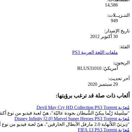
14,586
التنـزيــلات:
949
تاريخ الإصدار:
30 أكتوبر 2012
الفئة:
ملفات اللغة العربية PS3
الريجون:
أمريكيّ: BLUS31010
آخر تحديث:
29 سبتمبر 2020
ألعاب ذات صلة قد ترغب برؤيتها:
مُعرّبة Devil May Cry HD Collection PS3 Torrent
"سِلسِلة رُبَّما يبكيّ الشَّيطان بجودة عاليّة"، هيّ لعبة فيديو من نوع أ
مُعرّبة Disney Infinity [2.0] Marvel Super Heroes PS3 Torrent
"دِيزنيّ اللاّنهاية 2.0 مارفل الأبطال الخارقين"، هيّ لعبة فيديو من نوع أكشن، النّمط: فرديّ، جماعيّ.
مُعرّبة FIFA 13 PS3 Torrent