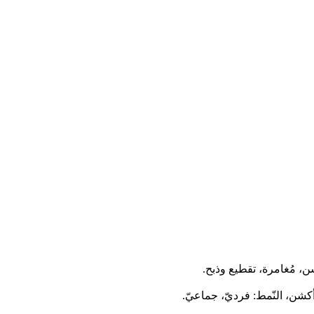
كشن، مُغامرة، تقطيع وذبح.