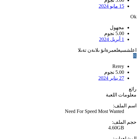
5.00 نجوم
15 مايو 2024
Ok
مجهول
5.00 نجوم
1 أبريل 2024
اعلشسيغلعمرةاىؤ ىلاىةن تةىلا
R
Rerey
5.00 نجوم
27 يناير 2024
رائع
معلومات اللعبة
اسم الملف:
Need For Speed Most Wanted
حجم الملف:
4.60GB
المشاهدات: