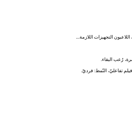
ة، رُعب البقاء.
يلم تفاعليّ، النّمط: فرديّ.