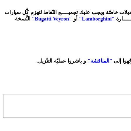
ديلات خاصّة ويجب عليك تجميـــــع النّقاط لتهزم كّل سيارات
ـــــارة
"Lamborghini"
أو
"Bugatti Veyron"
النُّسخة
ّهوا إلى
"المناقشة"
و باشروا عمليّة التنّزيل.