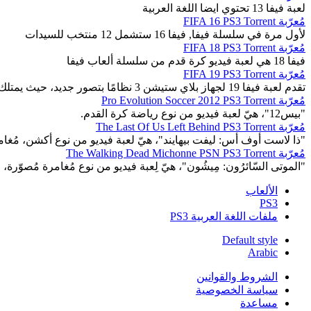
لعبة فيفا 13 تحتوي ايضا اللغة العربية
مُعرّبة FIFA 16 PS3 Torrent
لأول مرة في سلسلة فيفا, فيفا 16 ستشمل 12 منتخب للسيدات
مُعرّبة FIFA 18 PS3 Torrent
فيفا 18 هي لعبة فيديو كرة قدم من سلسلة ألعاب فيفا
مُعرّبة FIFA 19 PS3 Torrent
تقدم لعبة فيفا 19 لجهاز بلاي ستيشن 3 نظامًا بتصور جديد، حيث يمتلك اللاعبون التجهيزات اللازمة...
مُعرّبة Pro Evolution Soccer 2012 PS3 Torrent
"بيس12"، هيّ لعبة فيديو من نوع رياضة كرة القدم.
مُعرّبة The Last Of Us Left Behind PS3 Torrent
"ذا لاست أوف أس: ليفت بيهايند"، هيّ لعبة فيديو من نوع أكشن، مُغامر
مُعرّبة The Walking Dead Michonne PSN PS3 Torrent
"الموتى السّائرُون: مِيشُون"، هيّ لِعبة فيديو من نوع مُغامرة مُصوّرة، ف
الألعاب
PS3
ملفات اللغة العربية PS3
Default style
Arabic
الشروط والقوانين
سياسة الخصوصية
مساعدة