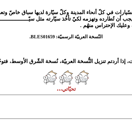
ّيارات في كلّ أنحاء المدينة وكلّ سيّارة لديها سباق خاصّ وتع
 أن تُطارده وتهزمه لكيّ تأخُذ سيّارته مثل سيّــــــــــــــــــــ
ة وعليك الإحتراس منهُم .
النّسخة العربيّة الرسميّة: BLES01659.
، إذا أردتم تنزيل النُّسخة العربيّة، نُسخة الشّرق الأوسط، فتوج
تحيّاتي،،،