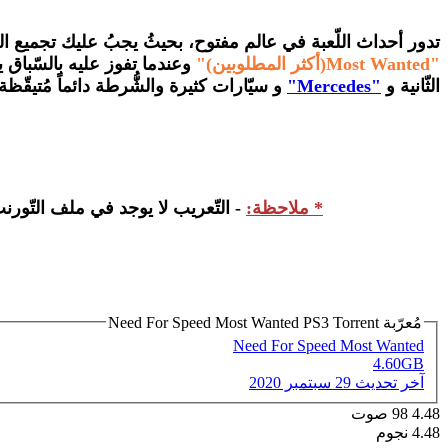
تدور أحداث اللّعبة في عالم مفتوح، بحيثُ يجبُ عليك تجميع الس
"Most Wanted(أكثر المطلوبين)"
وعندما تفوز عليه بالسّباق يجب
الثّانية و
"Mercedes"
و سيّارات كثيرة والشُّرطة دائماً مُتيقّظ
* ملاحظة:
- التّعريب لا يوجد في ملف التّورنت
مُعرّبة Need For Speed Most Wanted PS3 Torrent
Need For Speed Most Wanted
4.60GB
آخر تحديث
29 سبتمبر 2020
4.48
98
صوت
4.48 نجوم