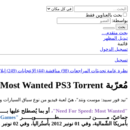
بحث بالعناوين فقط
بواسطة:
بحث
بحث متقدم…
تبديل المظهر
قائمة
تسجيل الدخول
تسجيل
نظرة عامة
تحديثات
المراجعات (98)
مناقشة (44)
الإعجابات (249)
إبلا
مُعرّبة Need For Speed Most Wanted PS3 Torrent
"نيد فور سبيد: موست ونتد"، هيّ لعبة فيديو من نوع سباق السيارات وا
"Need For Speed: Most Wanted"،
أو بما يُصطلح عليها بـــــ
جماعيّ، مـــــــن تـــــــــــــــــــــطـــــــــــــويــــــر
"Criterion Games"
بأمريكا الشّمالية، وفي 01 نونبر 2012 بأُستُراليا، وفي 02 نونبر 2012 بأُورُوبا، بحـــيــــث صـــــدرت على أجهزة PS3 وبعض المنصّات الأُخرى.