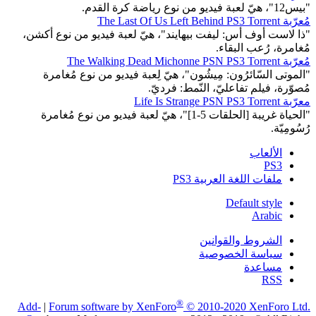
"بيس12"، هيّ لعبة فيديو من نوع رياضة كرة القدم.
مُعرّبة The Last Of Us Left Behind PS3 Torrent
"ذا لاست أوف أس: ليفت بيهايند"، هيّ لعبة فيديو من نوع أكشن،
مُغامرة، رُعب البقاء.
مُعرّبة The Walking Dead Michonne PSN PS3 Torrent
"الموتى السّائرُون: مِيشُون"، هيّ لِعبة فيديو من نوع مُغامرة
مُصوّرة، فيلم تفاعليّ، النّمط: فرديّ.
معرّبة Life Is Strange PSN PS3 Torrent
"الحياة غريبة [الحلقات 5-1]"، هيّ لعبة فيديو من نوع مُغامرة
رُسُومِيّة.
الألعاب
PS3
ملفات اللغة العربية PS3
Default style
Arabic
الشروط والقوانين
سياسة الخصوصية
مساعدة
RSS
®
Add-
|
Forum software by XenForo
© 2010-2020 XenForo Ltd.