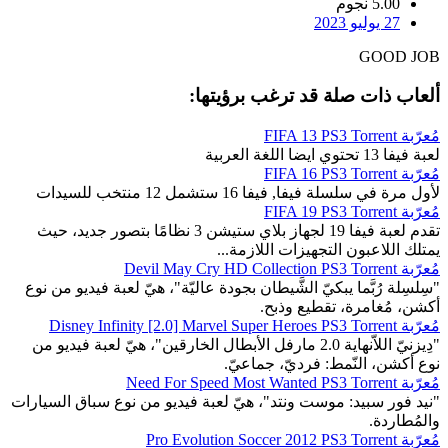
5.00 نجوم
27 يوليو 2023
GOOD JOB
ألعاب ذات صلة قد ترغب برؤيتها:
مُعرّبة FIFA 13 PS3 Torrent
لعبة فيفا 13 تحتوي ايضا اللغة العربية
مُعرّبة FIFA 16 PS3 Torrent
لأول مرة في سلسلة فيفا, فيفا 16 ستشمل 12 منتخب للسيدات
مُعرّبة FIFA 19 PS3 Torrent
تقدم لعبة فيفا 19 لجهاز بلاي ستيشن 3 نظامًا بتصور جديد، حيث
يمتلك اللاعبون التجهيزات اللازمة...
مُعرّبة Devil May Cry HD Collection PS3 Torrent
"سِلسِلة رُبَّما يبكيّ الشَّيطان بجودة عاليّة"، هيّ لعبة فيديو من نوع
أكشن، مُغامرة، تقطيع وذبح.
مُعرّبة Disney Infinity [2.0] Marvel Super Heroes PS3 Torrent
"دِيزنيّ اللاّنهاية 2.0 مارفل الأبطال الخارقين"، هيّ لعبة فيديو من
نوع أكشن، النّمط: فرديّ، جماعيّ.
مُعرّبة Need For Speed Most Wanted PS3 Torrent
"نيد فور سبيد: موست ونتد"، هيّ لعبة فيديو من نوع سباق السيارات
والمُطاردة.
مُعرّبة Pro Evolution Soccer 2012 PS3 Torrent