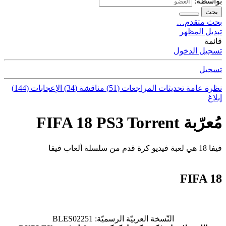
بواسطة:
بحث
بحث متقدم…
تبديل المظهر
قائمة
تسجيل الدخول
تسجيل
نظرة عامة
تحديثات
المراجعات (51)
مناقشة (34)
الإعجابات (144)
إبلاغ
مُعرّبة FIFA 18 PS3 Torrent
فيفا 18 هي لعبة فيديو كرة قدم من سلسلة ألعاب فيفا
FIFA 18
النّسخة العربيّة الرسميّة: BLES02251