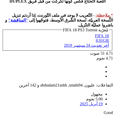
اللعبة لاتحتاج فكس كونها تكركت من قبل فريق DUPLEX
* ملاحظة:
- التّعريب لا يوجد في ملف التّورنت، إذا أردتم تنزيل
النُّسخة العربيّة، نُسخة الشّرق الأوسط، فتوجّهوا إلى
"المناقشة"
و
باشروا عمليّة التنّزيل.
مُعرّبة FIFA 18 PS3 Torrent
FIFA 18
8.91GB
آخر تحديث
24 سبتمبر 2019
4.71
51
صوت
4.71 نجوم
التفاعلات:
عليون
,
smahi94
,
abdsalam21ashh
و 142 آخرين
مجهول
5.00 نجوم
19 أبريل 2025
Good